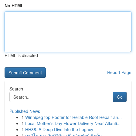
No HTML
HTML is disabled
Report Page
Search
Go
Published News
1
Winnipeg top Roofer for Reliable Roof Repair an...
1
Local Mother's Day Flower Delivery Near Atlanti...
1
HH88: A Deep Dive into the Legacy
1
คาสิโนสกุลเงินดิจิทัล: คู่มือสำหรับผู้เริ่มต้น