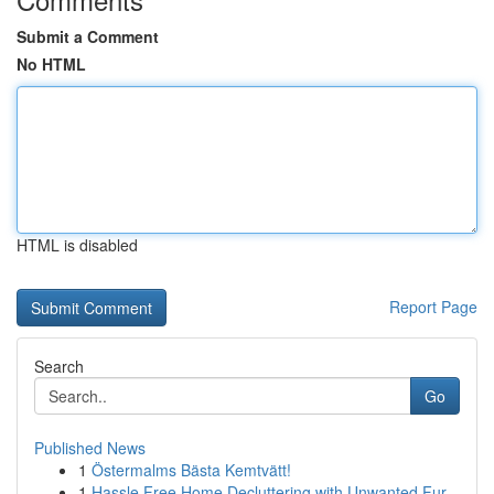
Submit a Comment
No HTML
HTML is disabled
Report Page
Search
Go
Published News
1
Östermalms Bästa Kemtvätt!
1
Hassle Free Home Decluttering with Unwanted Fur...