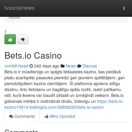
Home
tvsocialnews
Togg
navi
Home
1
Bets.io Casino
vont681ksa4
242 days ago
News
Discuss
Bets.io ir mūsdienīgs un spilgts tiešsaistes kazino, kas piedāvā
plašu azartspēļu pasaules pieredzi gan jauniem spēlētājiem, gan
pieredzējušiem kazino cienītājiem. Šī platforma apvieno stilīgu
dizainu, ērtu lietošanu un bagātīgu spēļu izvēli, radot patīkamu
vidi, kurā ikviens var baudīt izklaidi un izmēģināt veiksmi. Bets.io
galvenais mērķis ir nodrošināt drošu, izdevīgu un
https://bets-io-
kazino15814.losblogos.com/36806220/bets-io-casino
Comments
Who Upvoted
Comments