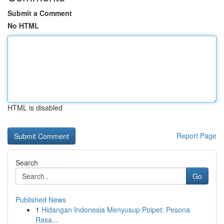
Submit a Comment
No HTML
HTML is disabled
Report Page
Search
Go
Published News
1
Hidangan Indonesia Menyusup Poipet: Pesona
Rasa...