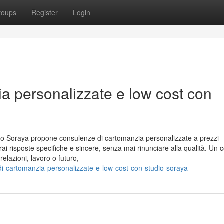
roups
Register
Login
a personalizzate e low cost con
o Soraya propone consulenze di cartomanzia personalizzate a prezzi
everai risposte specifiche e sincere, senza mai rinunciare alla qualità. Un 
relazioni, lavoro o futuro,
i-cartomanzia-personalizzate-e-low-cost-con-studio-soraya