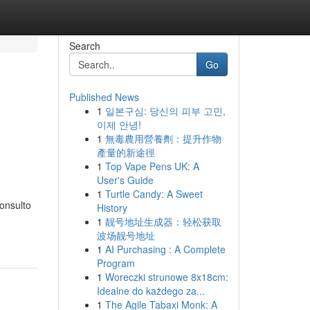
Search
Go
Published News
1
일본구심: 당신의 피부 고민,
이제 안녕!
1
無毒農用營養劑：提升作物
產量的新途徑
1
Top Vape Pens UK: A
User's Guide
1
Turtle Candy: A Sweet
consulto
History
1
靓号地址生成器：轻松获取
波场靓号地址
1
AI Purchasing : A Complete
Program
1
Woreczki strunowe 8x18cm:
Idealne do każdego za...
1
The Agile Tabaxi Monk: A