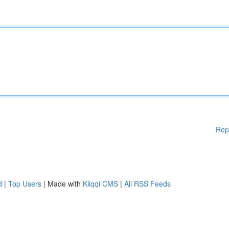
Rep
d
|
Top Users
| Made with
Kliqqi CMS
|
All RSS Feeds