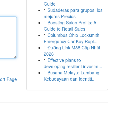
Guide
1
Sudaderas para grupos, los
mejores Precios
1
Boosting Salon Profits: A
Guide to Retail Sales
1
Columbus Ohio Locksmith:
Emergency Car Key Repl...
1
Đường Link M88 Cập Nhật
2026
1
Effective plans to
developing resilient investm...
1
Busana Melayu: Lambang
Kebudayaan dan Identiti...
ort Page