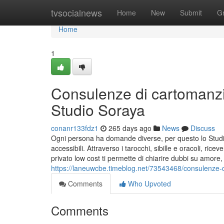
Home
tvsocialnews
Home
New
Submit
G
Home
1
Consulenze di cartomanzi
Studio Soraya
conanr133fdz1
265 days ago
News
Discuss
Ogni persona ha domande diverse, per questo lo Studi
accessibili. Attraverso i tarocchi, sibille e oracoli, ric
privato low cost ti permette di chiarire dubbi su amore, 
https://laneuwcbe.timeblog.net/73543468/consulenze-d
Comments
Who Upvoted
Comments