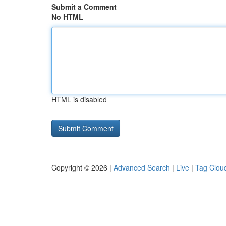
Submit a Comment
No HTML
HTML is disabled
Copyright © 2026 |
Advanced Search
|
Live
|
Tag Clou