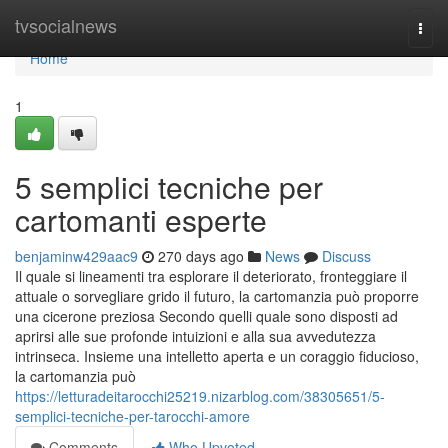
Home
tvsocialnews
Togg
navi
Home
1
5 semplici tecniche per
cartomanti esperte
benjaminw429aac9
270 days ago
News
Discuss
Il quale si lineamenti tra esplorare il deteriorato, fronteggiare il
attuale o sorvegliare grido il futuro, la cartomanzia può proporre
una cicerone preziosa Secondo quelli quale sono disposti ad
aprirsi alle sue profonde intuizioni e alla sua avvedutezza
intrinseca. Insieme una intelletto aperta e un coraggio fiducioso,
la cartomanzia può
https://letturadeitarocchi25219.nizarblog.com/38305651/5-
semplici-tecniche-per-tarocchi-amore
Comments
Who Upvoted