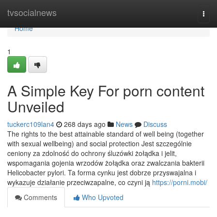
Home
tvsocialnews
Togg
navi
Home
1
A Simple Key For porn content
Unveiled
tuckerc109lan4
268 days ago
News
Discuss
The rights to the best attainable standard of well being (together
with sexual wellbeing) and social protection Jest szczególnie
ceniony za zdolność do ochrony śluzówki żołądka i jelit,
wspomagania gojenia wrzodów żołądka oraz zwalczania bakterii
Helicobacter pylori. Ta forma cynku jest dobrze przyswajalna i
wykazuje działanie przeciwzapalne, co czyni ją
https://porni.mobi/
Comments
Who Upvoted