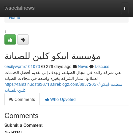
Home
tvsocialnews
Togg
navi
Home
1
مؤسسة ايبكو كلين للصيانة
cecilywpmx101073
276 days ago
News
Discuss
هي شركة رائدة في مجال الصيانة، وتهدف إلى تقديم أفضل الخدمات
لعملائها. تمتاز الشركة بخبرة واسعة في مجالات الصيانة
https://tamzinuost636718.fireblogz.com/69572057/منظمة-ايبكو-
كلين-للصيانة
Comments
Who Upvoted
Comments
Submit a Comment
No HTML