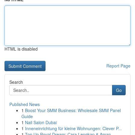
HTML is disabled
Report Page
Search
Go
Published News
1
Boost Your SMM Business: Wholesale SMM Panel
Guide
1
Nail Salon Dubai
1
Inneneinrichtung für kleine Wohnungen: Clever P...
1
Top Up Royal Dream: Cara Lengkap & Aman