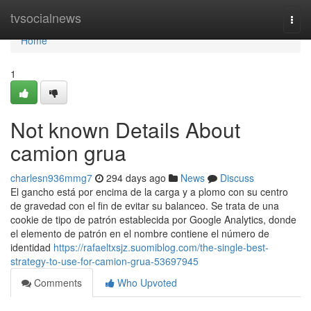
Home
tvsocialnews
Togg
navi
Home
1
Not known Details About
camion grua
charlesn936mmg7
294 days ago
News
Discuss
El gancho está por encima de la carga y a plomo con su centro
de gravedad con el fin de evitar su balanceo. Se trata de una
cookie de tipo de patrón establecida por Google Analytics, donde
el elemento de patrón en el nombre contiene el número de
identidad
https://rafaeltxsjz.suomiblog.com/the-single-best-
strategy-to-use-for-camion-grua-53697945
Comments
Who Upvoted