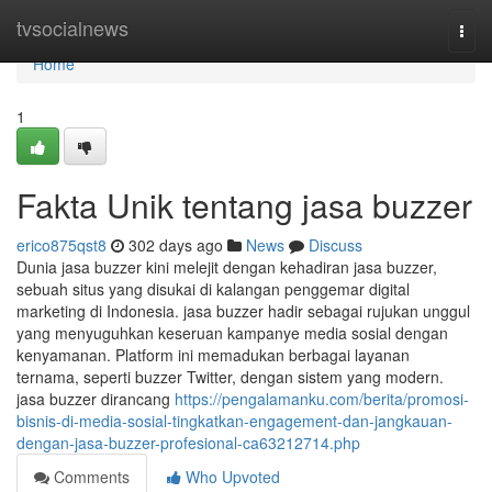
Home
tvsocialnews
Togg
navi
Home
1
Fakta Unik tentang jasa buzzer
erico875qst8
302 days ago
News
Discuss
Dunia jasa buzzer kini melejit dengan kehadiran jasa buzzer,
sebuah situs yang disukai di kalangan penggemar digital
marketing di Indonesia. jasa buzzer hadir sebagai rujukan unggul
yang menyuguhkan keseruan kampanye media sosial dengan
kenyamanan. Platform ini memadukan berbagai layanan
ternama, seperti buzzer Twitter, dengan sistem yang modern.
jasa buzzer dirancang
https://pengalamanku.com/berita/promosi-
bisnis-di-media-sosial-tingkatkan-engagement-dan-jangkauan-
dengan-jasa-buzzer-profesional-ca63212714.php
Comments
Who Upvoted