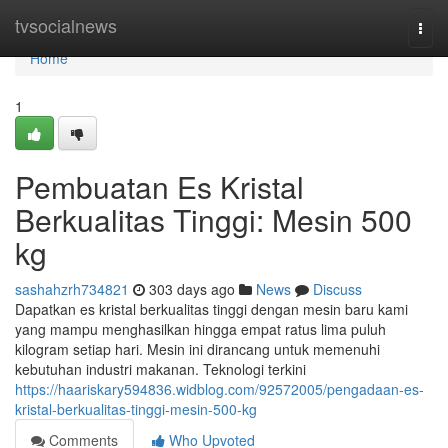
Home
tvsocialnews
Togg
navi
Home
1
Pembuatan Es Kristal
Berkualitas Tinggi: Mesin 500
kg
sashahzrh734821
303 days ago
News
Discuss
Dapatkan es kristal berkualitas tinggi dengan mesin baru kami
yang mampu menghasilkan hingga empat ratus lima puluh
kilogram setiap hari. Mesin ini dirancang untuk memenuhi
kebutuhan industri makanan. Teknologi terkini
https://haariskary594836.widblog.com/92572005/pengadaan-es-
kristal-berkualitas-tinggi-mesin-500-kg
Comments
Who Upvoted