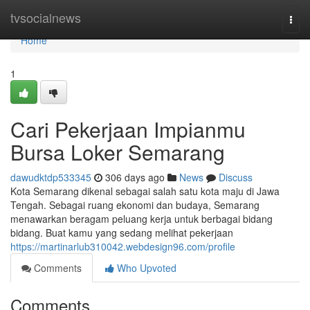
Home
tvsocialnews
Togg
navi
Home
1
Cari Pekerjaan Impianmu
Bursa Loker Semarang
dawudktdp533345
306 days ago
News
Discuss
Kota Semarang dikenal sebagai salah satu kota maju di Jawa
Tengah. Sebagai ruang ekonomi dan budaya, Semarang
menawarkan beragam peluang kerja untuk berbagai bidang
bidang. Buat kamu yang sedang melihat pekerjaan
https://martinarlub310042.webdesign96.com/profile
Comments
Who Upvoted
Comments