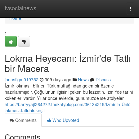
Home
tvsocialnews
Togg
navi
Home
1
Lokma Heyecanı: İzmir'de Tatlı
bir Macera
jonasfigm019752
309 days ago
News
Discuss
İzmir lokması, bilinen Türk mutfağından gelen bir özenle
hazırlanmışdır. Çoğulunun ilgisini çeken bu lezzetin, İzmir'de tarihi
kökenleri vardır. Yıllar önce evlerde, günümüzde ise atölyeler
https://barryyajf264272.thekatyblog.com/36134219/İzmir-in-Ünlü-
lokması-tatlı-bir-keşif
Comments
Who Upvoted
Comments