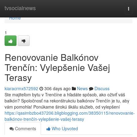
Home
tvsocialnews
Togg
navi
Home
1
Renovovanie Balkónov
Trenčín: Vylepšenie Vašej
Terasy
kiaracrmx572592
306 days ago
News
Discuss
Ste majiteľom bytu v Trenčíne a hľadáte spôsob, ako oživiť váš
balkón? Spoločnosť na rekonštrukciu balkónov Trenčín je tu, aby
vám pomohla! Ponúkame širokú škálu služieb, od vylepšení
https://qasimbzbo437206.bligblogging.com/38350115/renovovanie-
balkónov-trenčín-vylepšenie-vašej-terasy
Comments
Who Upvoted