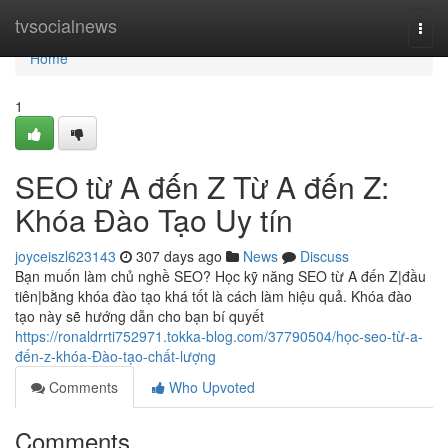
Home
tvsocialnews
Togg
navi
Home
1
SEO từ A đến Z Từ A đến Z:
Khóa Đào Tạo Uy tín
joyceiszl623143
307 days ago
News
Discuss
Bạn muốn làm chủ nghề SEO? Học kỹ năng SEO từ A đến Z|đầu
tiên|bằng khóa đào tạo khá tốt là cách làm hiệu quả. Khóa đào
tạo này sẽ hướng dẫn cho bạn bí quyết
https://ronaldrrti752971.tokka-blog.com/37790504/học-seo-từ-a-
đến-z-khóa-Đào-tạo-chất-lượng
Comments
Who Upvoted
Comments