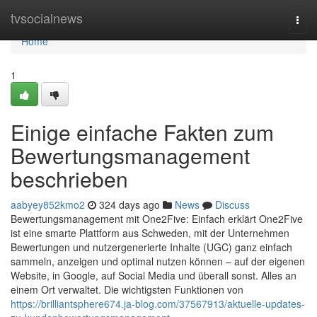
Home
tvsocialnews
Togg
navi
Home
1
Einige einfache Fakten zum
Bewertungsmanagement
beschrieben
aabyey852kmo2
324 days ago
News
Discuss
Bewertungsmanagement mit One2Five: Einfach erklärt One2Five
ist eine smarte Plattform aus Schweden, mit der Unternehmen
Bewertungen und nutzergenerierte Inhalte (UGC) ganz einfach
sammeln, anzeigen und optimal nutzen können – auf der eigenen
Website, in Google, auf Social Media und überall sonst. Alles an
einem Ort verwaltet. Die wichtigsten Funktionen von
https://brilliantsphere674.ja-blog.com/37567913/aktuelle-updates-