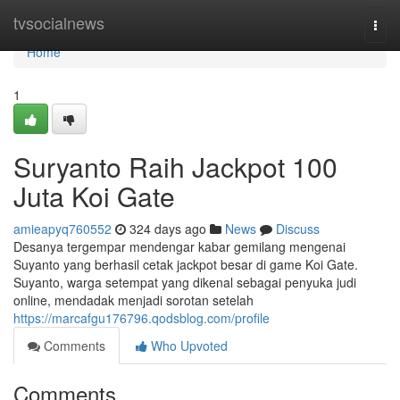
Home
tvsocialnews
Togg
navi
Home
1
Suryanto Raih Jackpot 100
Juta Koi Gate
amieapyq760552
324 days ago
News
Discuss
Desanya tergempar mendengar kabar gemilang mengenai
Suyanto yang berhasil cetak jackpot besar di game Koi Gate.
Suyanto, warga setempat yang dikenal sebagai penyuka judi
online, mendadak menjadi sorotan setelah
https://marcafgu176796.qodsblog.com/profile
Comments
Who Upvoted
Comments