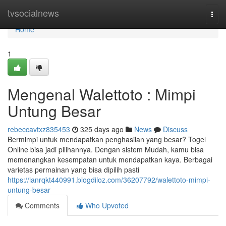
Home
tvsocialnews
Togg
navi
Home
1
Mengenal Walettoto : Mimpi
Untung Besar
rebeccavtxz835453
325 days ago
News
Discuss
Bermimpi untuk mendapatkan penghasilan yang besar? Togel
Online bisa jadi pilihannya. Dengan sistem Mudah, kamu bisa
memenangkan kesempatan untuk mendapatkan kaya. Berbagai
varietas permainan yang bisa dipilih pasti
https://ianrqkt440991.blogdiloz.com/36207792/walettoto-mimpi-
untung-besar
Comments
Who Upvoted