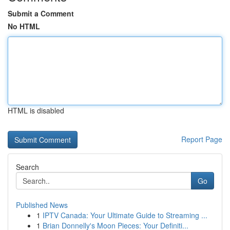
Submit a Comment
No HTML
HTML is disabled
Report Page
Search
Go
Published News
1
IPTV Canada: Your Ultimate Guide to Streaming ...
1
Brian Donnelly's Moon Pieces: Your Definiti...