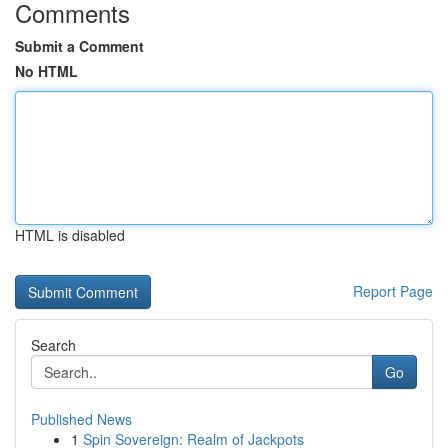
Comments
Submit a Comment
No HTML
HTML is disabled
Report Page
Search
Go
Published News
1
Spin Sovereign: Realm of Jackpots