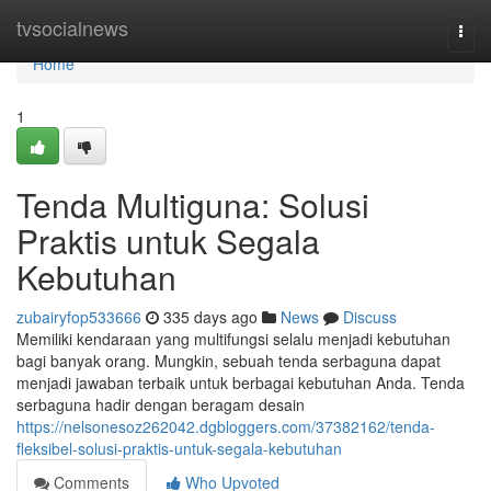
Home
tvsocialnews
Togg
navi
Home
1
Tenda Multiguna: Solusi
Praktis untuk Segala
Kebutuhan
zubairyfop533666
335 days ago
News
Discuss
Memiliki kendaraan yang multifungsi selalu menjadi kebutuhan
bagi banyak orang. Mungkin, sebuah tenda serbaguna dapat
menjadi jawaban terbaik untuk berbagai kebutuhan Anda. Tenda
serbaguna hadir dengan beragam desain
https://nelsonesoz262042.dgbloggers.com/37382162/tenda-
fleksibel-solusi-praktis-untuk-segala-kebutuhan
Comments
Who Upvoted