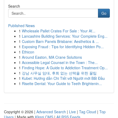
Search
Go
Published News
1
Wholesale Pallet Crates For Sale : Your Af...
1
Lancashire Building Services: Your Complete Eng...
1
Custom Barn Panels Brisbane: Aesthetics & ...
1
Exposing Fraud : Tips for Identifying Hidden Po...
1
Ethicon
1
Around Easton, MA Crane Solutions
1
Accessible Legal Counsel in the Town : The...
1
Finding Hope: A Guide to Addiction Treatment Op...
1
강남 사무실 임대, 후회 없는 선택을 위한 꿀팁
1
Kubet: Hướng dẫn Chi Tiết với Người mới Bắt Đầu
1
Risette Dental: Your Guide to Teeth Brightenin...
Copyright © 2026 |
Advanced Search
|
Live
|
Tag Cloud
|
Top
Users
| Made with
Kliqqi CMS
|
All RSS Feeds