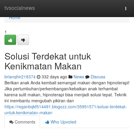
Home
tvsocialnews
Togg
navi
Home
1
Solusi Terdekat untuk
Kenikmatan Makan
brianqhir218374
332 days ago
News
Discuss
Berikan anak Anda kembali semangat makan dengan hipnoterapi!
Jika pertumbuhan/perkembangan/kebaikan anak terhambat
karena sulit makan, hipnoterapi bisa menjadi solusi tepat. Teknik
ini membantu mengubah pikiran dan
https://reganbqkf514491.blogozz.com/35951571/solusi-terdekat-
untuk-kenikmatan-makan
Comments
Who Upvoted