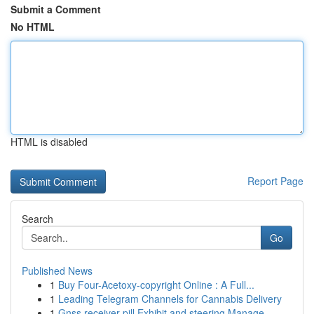
Submit a Comment
No HTML
HTML is disabled
Report Page
Search
Go
Published News
1
Buy Four-Acetoxy-copyright Online : A Full...
1
Leading Telegram Channels for Cannabis Delivery
1
Gnss receiver pill Exhibit and steering Manage ...