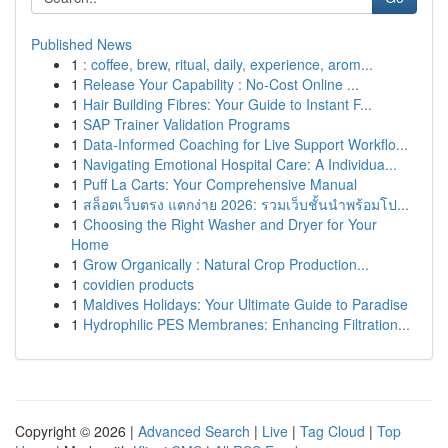
Published News
1
: coffee, brew, ritual, daily, experience, arom...
1
Release Your Capability : No-Cost Online ...
1
Hair Building Fibres: Your Guide to Instant F...
1
SAP Trainer Validation Programs
1
Data-Informed Coaching for Live Support Workflo...
1
Navigating Emotional Hospital Care: A Individua...
1
Puff La Carts: Your Comprehensive Manual
1
สล็อตเว็บตรง แตกง่าย 2026: รวมเว็บชั้นนำพร้อมโป...
1
Choosing the Right Washer and Dryer for Your
Home
1
Grow Organically : Natural Crop Production...
1
covidien products
1
Maldives Holidays: Your Ultimate Guide to Paradise
1
Hydrophilic PES Membranes: Enhancing Filtration...
Copyright © 2026 |
Advanced Search
|
Live
|
Tag Cloud
|
Top