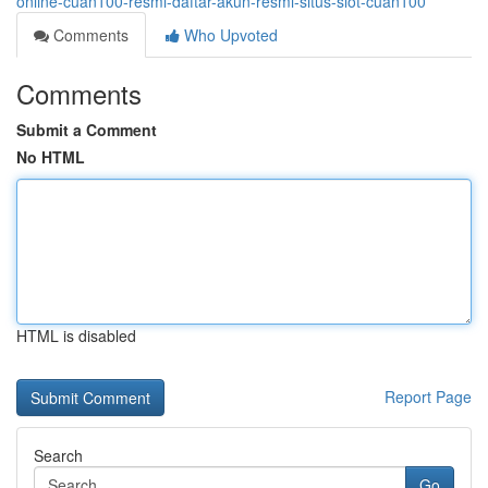
online-cuan100-resmi-daftar-akun-resmi-situs-slot-cuan100
Comments
Who Upvoted
Comments
Submit a Comment
No HTML
HTML is disabled
Report Page
Search
Go