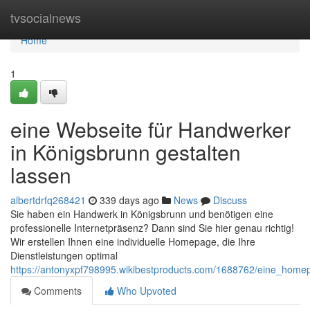
Home
tvsocialnews
Home
1
eine Webseite für Handwerker
in Königsbrunn gestalten
lassen
albertdrfq268421
339 days ago
News
Discuss
Sie haben ein Handwerk in Königsbrunn und benötigen eine
professionelle Internetpräsenz? Dann sind Sie hier genau richtig!
Wir erstellen Ihnen eine individuelle Homepage, die Ihre
Dienstleistungen optimal
https://antonyxpf798995.wikibestproducts.com/1688762/eine_home
Comments
Who Upvoted