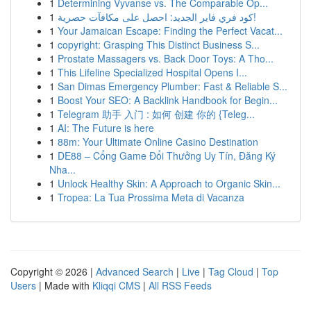
1
Determining Vyvanse vs. The Comparable Op...
1
كود فري فاير الجديد: احصل على مكافآت حصرية!
1
Your Jamaican Escape: Finding the Perfect Vacat...
1
copyright: Grasping This Distinct Business S...
1
Prostate Massagers vs. Back Door Toys: A Tho...
1
This Lifeline Specialized Hospital Opens I...
1
San Dimas Emergency Plumber: Fast & Reliable S...
1
Boost Your SEO: A Backlink Handbook for Begin...
1
Telegram 助手 入门 : 如何 创建 你的 {Teleg...
1
AI: The Future is here
1
88m: Your Ultimate Online Casino Destination
1
DE88 – Cổng Game Đổi Thưởng Uy Tín, Đăng Ký
Nha...
1
Unlock Healthy Skin: A Approach to Organic Skin...
1
Tropea: La Tua Prossima Meta di Vacanza
Copyright © 2026 |
Advanced Search
|
Live
|
Tag Cloud
|
Top
Users
| Made with
Kliqqi CMS
|
All RSS Feeds