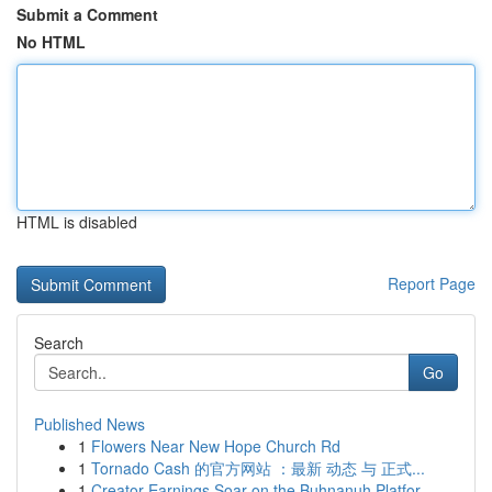
Submit a Comment
No HTML
HTML is disabled
Report Page
Search
Go
Published News
1
Flowers Near New Hope Church Rd
1
Tornado Cash 的官方网站 ：最新 动态 与 正式...
1
Creator Earnings Soar on the Buhnanuh Platfor...