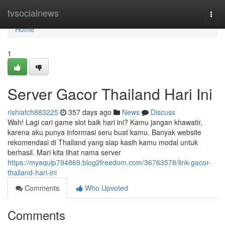
Home
tvsocialnews
Togg
navi
Home
1
Server Gacor Thailand Hari Ini
rishiafch883225
357 days ago
News
Discuss
Wah! Lagi cari game slot baik hari ini? Kamu jangan khawatir,
karena aku punya informasi seru buat kamu. Banyak website
rekomendasi di Thailand yang siap kasih kamu modal untuk
berhasil. Mari kita lihat nama server
https://myaqulp794869.blog2freedom.com/36763578/link-gacor-
thailand-hari-ini
Comments
Who Upvoted
Comments