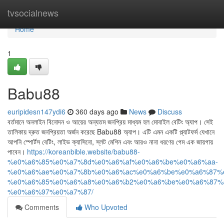
Home
tvsocialnews
Home
1
Babu88
euripidesn147ydi6
360 days ago
News
Discuss
বর্তমানে অনলাইন বিনোদন ও আয়ের অন্যতম জনপ্রিয় মাধ্যম হল মোবাইল বেটিং অ্যাপ। সেই
তালিকায় দ্রুত জনপ্রিয়তা অর্জন করেছে Babu88 অ্যাপ। এটি এমন একটি প্ল্যাটফর্ম যেখানে
আপনি স্পোর্টস বেটিং, লাইভ ক্যাসিনো, স্লট মেশিন এবং আরও নানা ধরণের গেম এক জায়গায়
পাবেন।
https://koreanbible.website/babu88-
%e0%a6%85%e0%a7%8d%e0%a6%af%e0%a6%be%e0%a6%aa-
%e0%a6%ae%e0%a7%8b%e0%a6%ac%e0%a6%be%e0%a6%87%
%e0%a6%85%e0%a6%a8%e0%a6%b2%e0%a6%be%e0%a6%87%
%e0%a6%97%e0%a7%87/
Comments
Who Upvoted