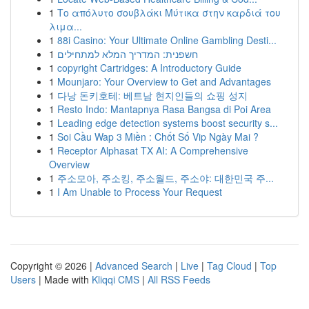
1
Το απόλυτο σουβλάκι Μύτικα στην καρδιά του
λιμα...
1
88i Casino: Your Ultimate Online Gambling Desti...
1
חשפנית: המדריך המלא למתחילים
1
copyright Cartridges: A Introductory Guide
1
Mounjaro: Your Overview to Get and Advantages
1
다낭 돈키호테: 베트남 현지인들의 쇼핑 성지
1
Resto Indo: Mantapnya Rasa Bangsa di Poi Area
1
Leading edge detection systems boost security s...
1
Soi Cầu Wap 3 Miền : Chốt Số Vip Ngày Mai ?
1
Receptor Alphasat TX AI: A Comprehensive
Overview
1
주소모아, 주소킹, 주소월드, 주소야: 대한민국 주...
1
I Am Unable to Process Your Request
Copyright © 2026 |
Advanced Search
|
Live
|
Tag Cloud
|
Top
Users
| Made with
Kliqqi CMS
|
All RSS Feeds