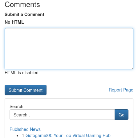
Comments
Submit a Comment
No HTML
HTML is disabled
Report Page
Search
Go
Published News
1
Gotogame88: Your Top Virtual Gaming Hub