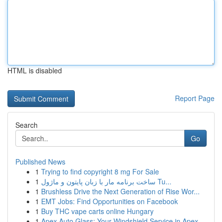
HTML is disabled
Report Page
Search
Go
Published News
1
Trying to find copyright 8 mg For Sale
1
ساخت برنامه مار با زبان پایتون و ماژول Tu...
1
Brushless Drive the Next Generation of Rise Wor...
1
EMT Jobs: Find Opportunities on Facebook
1
Buy THC vape carts online Hungary
1
Apex Auto Glass: Your Windshield Service in Apex