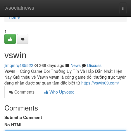
Home
tvsocialnews
Togg
navi
Home
1
vswin
jimqmrq485522
366 days ago
News
Discuss
Vswin – Cổng Game Đổi Thưởng Uy Tín Và Hấp Dẫn Nhất Hiện
Nay Giới thiệu về Vswin vswin là cổng game đổi thưởng trực tuyến
đang nhận được sự quan tâm đặc biệt từ
https://vswin69.com/
Comments
Who Upvoted
Comments
Submit a Comment
No HTML