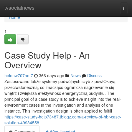
Home
tvsocialnews
Togg
navi
Home
1
Case Study Help - An
Overview
helenw707aof7
366 days ago
News
Discuss
Zastosowano także systemy podwójnych szyb z powłOkayą
przeciwsłoneczną, co znacząco ogranicza nagrzewanie się
wnętrz i zwiększa efektywność energetyczną budynku. The
principal goal of a case study is to achieve insight into the real-
environment cases in the investigation and analysis of one
instance. This investigation design is often applied to fulfill
https://case-study-help73487.tblogz.com/a-review-of-hbr-case-
solution-49984558
Comments
Who Upvoted