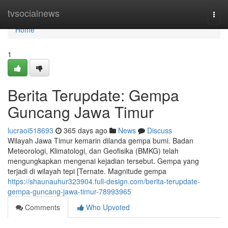
Home
tvsocialnews
Togg
navi
Home
1
Berita Terupdate: Gempa
Guncang Jawa Timur
lucraoi518693
365 days ago
News
Discuss
Wilayah Jawa Timur kemarin dilanda gempa bumi. Badan
Meteorologi, Klimatologi, dan Geofisika (BMKG) telah
mengungkapkan mengenai kejadian tersebut. Gempa yang
terjadi di wilayah tepi [Ternate. Magnitude gempa
https://shaunauhur323904.full-design.com/berita-terupdate-
gempa-guncang-jawa-timur-78993965
Comments
Who Upvoted