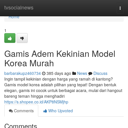
Home
tvsocialnews
Togg
navi
Home
1
Gamis Adem Kekinian Model
Korea Murah
barbarakupz460734
385 days ago
News
Discuss
Ingin tampil kekinian dengan harga yang ramah di kantong?
Gamis model korea adalah pilihan yang tepat! Dengan bentuk
elegan, gamis ini cocok untuk berbagai acara, mulai dari hangout
bareng teman hingga menghadiri
https://s.shopee.co.id/AKP8NSMjhp
Comments
Who Upvoted
Comments