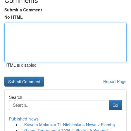
Submit a Comment
No HTML
HTML is disabled
Report Page
Search
Go
Published News
1
Kuweta Malarska 7L Niebieska – Nowa z Plombą
1
Global Tournament 2026 T-Shirts : A Support...