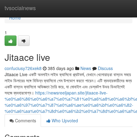
Home
tvsocialnews
Home
1
Jitaace live
confuciusy726xek8
385 days ago
News
Discuss
Jitaace Live একটি অনলাইন লাইভ ক্যাসিনো প্ল্যাটফর্ম, যেখানে খেলোয়াড়রা বাস্তব সময়ে
লাইভ ডিলারের সঙ্গে বিভিন্ন ক্যাসিনো গেম উপভোগ করতে পারেন। এটি ব্যবহারকারীদের জন্য
একটি বাস্তব ক্যাসিনো অভিজ্ঞতা তৈরি করে, যা মোবাইল এবং ডেস্কটপ উভয় ডিভাইসেই
সহজে ব্যবহারযোগ্য।
https://newsreeljapan.site/jitaace-live-
%e0%a6%86%e0%a6%a7%e0%a7%81%e0%a6%a8%e0%a6%bf%e
%e0%a6%97%e0%a7%87%e0%a6%ae%e0%a6%bf%e0%a6%82-
%e0%a6%aa%e0%a7%8d%e0%a6%b2%e0%a7%8d%e0%a6%af%e
Comments
Who Upvoted
Comments