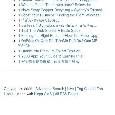
1
Want to Get in Touch with 99ez? Below det...
1
Nova Scrap Copper Recycling – Sydney’s Trusted ...
1
Boost Your Business: Finding the Right Wholesal...
1
เว็บไซต์สำรอง Caviar88
1
บทวิจารณ์ Sigmafun: แพลตฟอร์ม สำหรับ คุ้มค...
1
Test The Web Speed: A Basic Guide
1
Finding the Right Portland Electrical Panel Upg...
1
ĐềBảngKết Quả ĐầuTrênMở ĐuôiDướiGốc MB ·
XiênGh...
1
İstanbul'da Premium Eskort Tesisleri
1
Y333 App: Your Guide to Earning PKR
1
橙子喵酱视频揭秘：背后真相大曝光
Copyright © 2026 |
Advanced Search
|
Live
|
Tag Cloud
|
Top
Users
| Made with
Kliqqi CMS
|
All RSS Feeds