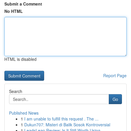
Submit a Comment
No HTML
HTML is disabled
Report Page
Search
Go
Published News
1
I am unable to fulfill this request . The ...
1
Dukun707: Misteri di Balik Sosok Kontroversial
1
LeadsLeap Review: Is It Still Worth Using