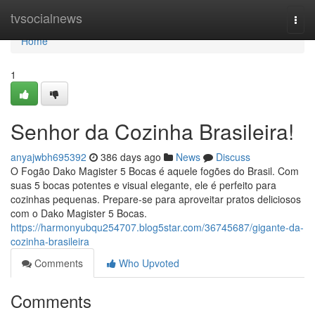
Home
tvsocialnews
Togg
navi
Home
1
Senhor da Cozinha Brasileira!
anyajwbh695392
386 days ago
News
Discuss
O Fogão Dako Magister 5 Bocas é aquele fogões do Brasil. Com
suas 5 bocas potentes e visual elegante, ele é perfeito para
cozinhas pequenas. Prepare-se para aproveitar pratos deliciosos
com o Dako Magister 5 Bocas.
https://harmonyubqu254707.blog5star.com/36745687/gigante-da-
cozinha-brasileira
Comments
Who Upvoted
Comments