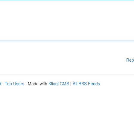
Rep
d
|
Top Users
| Made with
Kliqqi CMS
|
All RSS Feeds