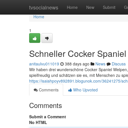
Home
tvsocialnews
Home
New
Submit
G
Home
1
Schneller Cocker Spanie
anitaulvu011019
388 days ago
News
Discuss
Wir haben drei wunderschöne Cocker Spaniel Welpen, 
spielfreudig und schätzen sie es, mit Menschen zu spi
https://isaiahpoyv892891.blogunok.com/36241275/sch
Comments
Who Upvoted
Comments
Submit a Comment
No HTML