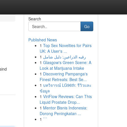
Search
Go
Published News
1
Top Sex Novelties for Pairs
UK: A User's ...
1
رقيه الذراعين: دليل شامل
1
Glasgow's Green Scene: A
Look at Marijuana Intake
sind
1
Discovering Pampanga's
Finest Retreats: Best Se...
1
บทวิจารณ์ LG96th: รีวิวและ
ข้อมูล
1
ViriFlow Reviews: Can This
Liquid Prostate Drop...
1
Mentor Bisnis Indonesia:
Dorong Peningkatan ...
1
```