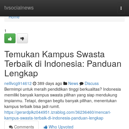
Home
tvsocialnews
Togg
navi
Home
1
Temukan Kampus Swasta
Terbaik di Indonesia: Panduan
Lengkap
nelllvcg914612
389 days ago
News
Discuss
Bermimpi untuk meraih pendidikan tinggi berkualitas? Indonesia
memiliki banyak kampus swasta pilihan yang siap mendukung
impianmu. Tetapi, dengan begitu banyak pilihan, menentukan
kampus terbaik bisa jadi rumit.
https://gerardplkz044951.izrablog.com/36236460/mencari-
kampus-swasta-terbaik-di-indonesia-panduan-lengkap
Comments
Who Upvoted