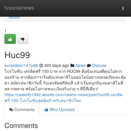
Home
tvsocialnews
Togg
navi
Home
1
Huc99
euripidesn147ydi6
393 days ago
News
Discuss
โปรโมชั่น เครดิตฟรี 150 บาท จาก HUC99 คือข้อเสนอที่คุณไม่ควร
มองข้าม หากต้องการเริ่มต้นเล่นคาสิโนออนไลน์อย่างปลอดภัยและคุ้ม
ค่า สมัครสมาชิกวันนี้ รับเครดิตฟรีทันที แล้วเริ่มสนุกกับเกมคาสิโนที่
หลากหลาย พร้อมโอกาสชนะเงินจริงง่าย ๆ ที่นี่ที่เดียว!
https://caskelly1982.wixsite.com/casino-news/post/huc99-เครดิต
ฟรี-150-โปรโมชั่นสุดคุ้มสำหรับสมาชิกใหม่
Comments
Who Upvoted
Comments