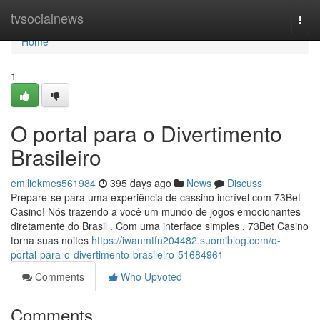
Home
tvsocialnews
Togg
navi
Home
1
O portal para o Divertimento
Brasileiro
emiliekmes561984
395 days ago
News
Discuss
Prepare-se para uma experiência de cassino incrível com 73Bet
Casino! Nós trazendo a você um mundo de jogos emocionantes
diretamente do Brasil . Com uma interface simples , 73Bet Casino
torna suas noites
https://iwanmtfu204482.suomiblog.com/o-
portal-para-o-divertimento-brasileiro-51684961
Comments
Who Upvoted
Comments