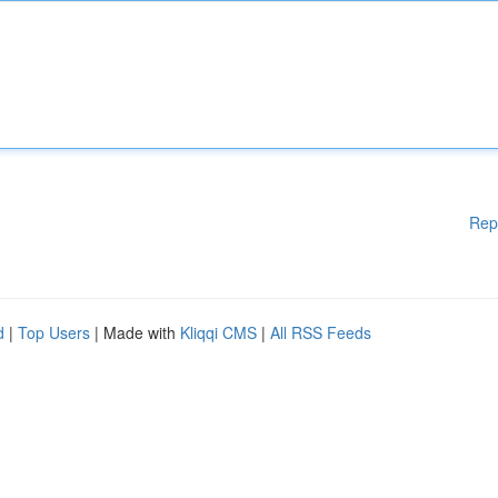
Rep
d
|
Top Users
| Made with
Kliqqi CMS
|
All RSS Feeds