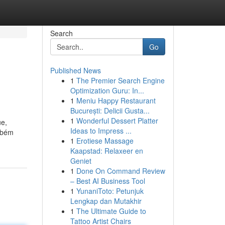
Search
Go
Published News
1
The Premier Search Engine
Optimization Guru: In...
1
Meniu Happy Restaurant
București: Delicii Gusta...
1
Wonderful Dessert Platter
ue,
Ideas to Impress ...
ambém
1
Erotiese Massage
Kaapstad: Relaxeer en
Geniet
1
Done On Command Review
– Best AI Business Tool
1
YunaniToto: Petunjuk
Lengkap dan Mutakhir
1
The Ultimate Guide to
Tattoo Artist Chairs