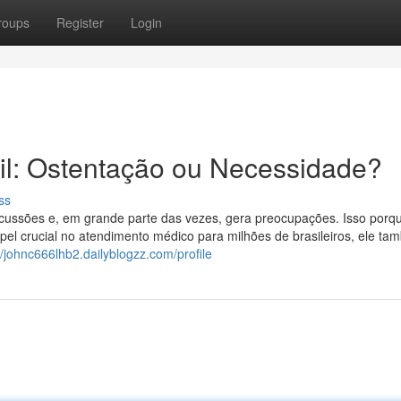
roups
Register
Login
il: Ostentação ou Necessidade?
ss
scussões e, em grande parte das vezes, gera preocupações. Isso porq
l crucial no atendimento médico para milhões de brasileiros, ele t
//johnc666lhb2.dailyblogzz.com/profile