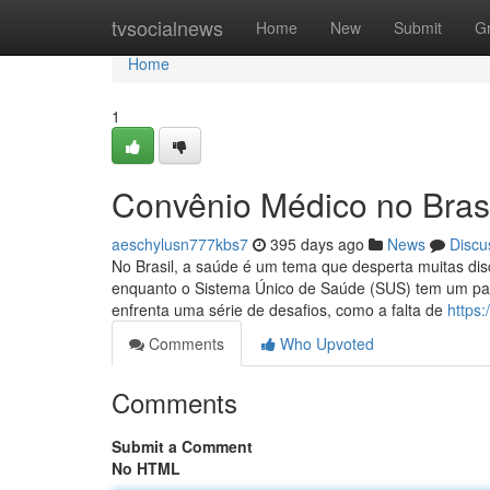
Home
tvsocialnews
Home
New
Submit
G
Home
1
Convênio Médico no Bras
aeschylusn777kbs7
395 days ago
News
Discu
No Brasil, a saúde é um tema que desperta muitas di
enquanto o Sistema Único de Saúde (SUS) tem um pape
enfrenta uma série de desafios, como a falta de
https:
Comments
Who Upvoted
Comments
Submit a Comment
No HTML