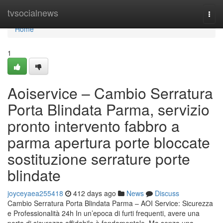
Home
tvsocialnews
Togg
navi
Home
1
Aoiservice – Cambio Serratura
Porta Blindata Parma, servizio
pronto intervento fabbro a
parma apertura porte bloccate
sostituzione serrature porte
blindate
joyceyaea255418
412 days ago
News
Discuss
Cambio Serratura Porta Blindata Parma – AOI Service: Sicurezza
e Professionalità 24h In un’epoca di furti frequenti, avere una