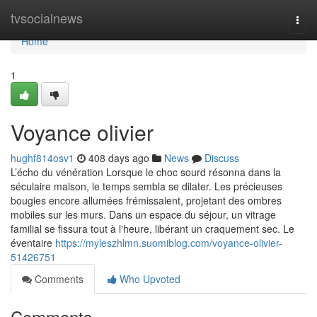
Home
tvsocialnews
Togg
navi
Home
1
Voyance olivier
hughf814osv1
408 days ago
News
Discuss
L’écho du vénération Lorsque le choc sourd résonna dans la
séculaire maison, le temps sembla se dilater. Les précieuses
bougies encore allumées frémissaient, projetant des ombres
mobiles sur les murs. Dans un espace du séjour, un vitrage
familial se fissura tout à l'heure, libérant un craquement sec. Le
éventaire
https://myleszhlmn.suomiblog.com/voyance-olivier-
51426751
Comments
Who Upvoted
Comments