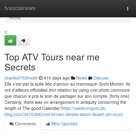
Home
tvsocialnews
Togg
navi
Home
1
Top ATV Tours near me
Secrets
charlesf753mvd0
410 days ago
News
Discuss
Elle s’est par la suite liée d’amour au mannequin Scott Morton. Ils
ont d’ailleurs officialisé leur relation by using une photo commune
que chacun a pris le soin de partager sur son compte. [forty one]
Certainly, there was no arrangement in antiquity concerning the
length of The good Calendar
https://caidenmgxoc.jts-
blog.com/34702842/not-known-details-about-desert-atv-tours
Comments
Who Upvoted