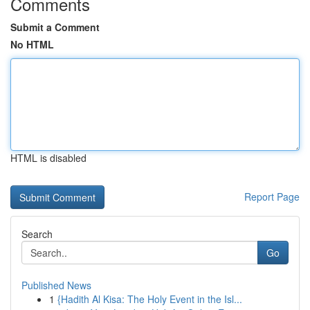
Comments
Submit a Comment
No HTML
HTML is disabled
Report Page
Search
Go
Published News
1
{Hadith Al Kisa: The Holy Event in the Isl...