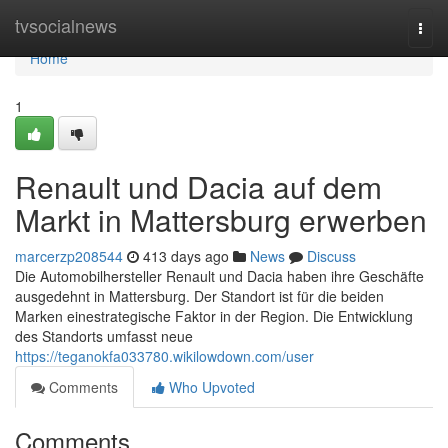
Home
tvsocialnews
Togg
navi
Home
1
Renault und Dacia auf dem
Markt in Mattersburg erwerben
marcerzp208544
413 days ago
News
Discuss
Die Automobilhersteller Renault und Dacia haben ihre Geschäfte
ausgedehnt in Mattersburg. Der Standort ist für die beiden
Marken einestrategische Faktor in der Region. Die Entwicklung
des Standorts umfasst neue
https://teganokfa033780.wikilowdown.com/user
Comments
Who Upvoted
Comments