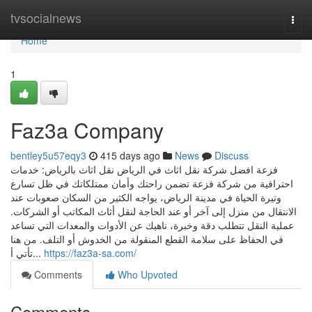
Home
tvsocialnews
Togg
navi
Home
1
Faz3a Company
bentley5u57eqy3
415 days ago
News
Discuss
فزعة افضل شركة نقل اثاث في الرياض نقل اثاث بالرياض: خدمات
احترافية من شركة فزعة تضمن راحتك وأمان ممتلكاتك في ظل تسارع
وتيرة الحياة في مدينة الرياض، يواجه الكثير من السكان صعوبات عند
الانتقال من منزل إلى آخر أو عند الحاجة لنقل أثاث المكاتب أو الشركات.
عملية النقل تتطلب دقة وخبرة، ناهيك عن الأدوات والمعدات التي تساعد
في الحفاظ على سلامة القطع المنقولة من الخدوش أو التلف. من هنا
تأتي أ...
https://faz3a-sa.com/
Comments
Who Upvoted
Comments