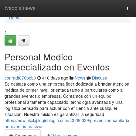
Home
tvsocialnews
Togg
navi
Home
1
Personal Medico
Especializado en Eventos
conradt876bpb0
416 days ago
News
Discuss
Se destaca como una empresa líder dedicada a brindar atención
médica de primer nivel, orientada tanto a particulares como a
grandes eventos o empresas. Contamos con un equipo
profesional altamente capacitado, tecnología avanzada y una
logística pensada para actuar con eficiencia ante cualquier
situación. Nuestra misión es garantizar la seguridad
https://edwinkxlxj.loginblogin.com/43260039/prevencion-sanitaria-
en-eventos-masivos
Comments
Who Upvoted