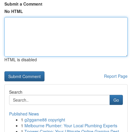
Submit a Comment
No HTML
HTML is disabled
Report Page
Search
Go
Published News
1
g2ggame88 copyright
1
Melbourne Plumber: Your Local Plumbing Experts
1
Tpower Casino: Your Ultimate Online Gaming Dest...