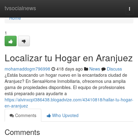
Home
tvsocialnews
Togg
navi
Home
1
Localizar tu Hogar en Aranjuez
mohamaddogm796998
418 days ago
News
Discuss
¿Estás buscando un hogar nuevo en la encantadora ciudad de
Aranjuez? En SensaHome Inmobiliaria, ofrecemos una amplia
gama de propiedades disponibles. El equipo de profesionales
está preparado para ayudarte a
https://alvinxcpt386438.blogadvize.com/43410818/hallar-tu-hogar-
en-aranjuez
Comments
Who Upvoted
Comments