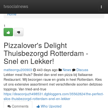
Home
tvsocialnews
Togg
navi
Home
1
Pizzalover's Delight
Thuisbezorgd Rotterdam -
Snel en Lekker!
matteorrgu200903
443 days ago
News
Discuss
Lekker meal thuis? Bestel dan snel een pizza bij Italiaanse
Restaurant. Wij bezorgen rauw en gratis in heel Rotterdam. Kies
uit ons extensive assortiment met verschillende soorten delizioso
toppings. Van tried-and-true
https://deaconjuzh498531.dgbloggers.com/35562824/the-perfect-
slice-thuisbezorgd-rotterdam-snel-en-lekker
Comments
Who Upvoted