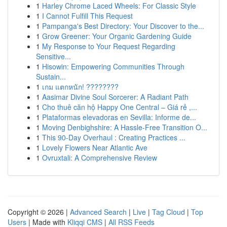
1
Harley Chrome Laced Wheels: For Classic Style
1
I Cannot Fulfill This Request
1
Pampanga's Best Directory: Your Discover to the...
1
Grow Greener: Your Organic Gardening Guide
1
My Response to Your Request Regarding
Sensitive...
1
Hisowin: Empowering Communities Through
Sustain...
1
เกม แตกหนัก! ????????
1
Aasimar Divine Soul Sorcerer: A Radiant Path
1
Cho thuê căn hộ Happy One Central – Giá rẻ ,...
1
Plataformas elevadoras en Sevilla: Informe de...
1
Moving Denbighshire: A Hassle-Free Transition O...
1
This 90-Day Overhaul : Creating Practices ...
1
Lovely Flowers Near Atlantic Ave
1
Ovruxtali: A Comprehensive Review
Copyright © 2026 |
Advanced Search
|
Live
|
Tag Cloud
|
Top
Users
| Made with
Kliqqi CMS
|
All RSS Feeds